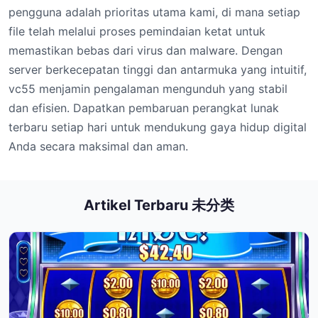
pengguna adalah prioritas utama kami, di mana setiap
file telah melalui proses pemindaian ketat untuk
memastikan bebas dari virus dan malware. Dengan
server berkecepatan tinggi dan antarmuka yang intuitif,
vc55 menjamin pengalaman mengunduh yang stabil
dan efisien. Dapatkan pembaruan perangkat lunak
terbaru setiap hari untuk mendukung gaya hidup digital
Anda secara maksimal dan aman.
Artikel Terbaru 未分类