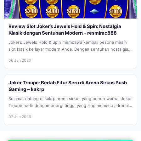
Review Slot Joker’s Jewels Hold & Spin: Nostalgia
Klasik dengan Sentuhan Modern – resmimc888
Joker’s Jewels Hold & Spin membawa kembali pesona mesin
slot klasik ke layar modern Anda. Dengan sentuhan nostalgia
yang kental,...
06 Jun 2026
Joker Troupe: Bedah Fitur Seru di Arena Sirkus Push
Gaming – kakrp
Selamat datang di kakrp arena sirkus yang penuh warna! Joker
Troupe hadir dengan energi tinggi yang siap memacu adrenalin
Anda....
02 Jun 2026