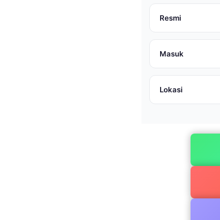
Resmi
Masuk
Lokasi