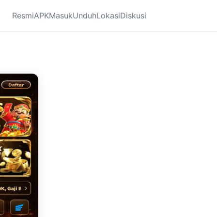
Resmi
APK
Masuk
Unduh
Lokasi
Diskusi