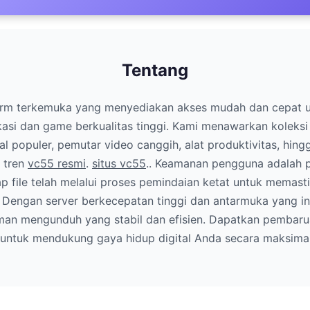
Tentang
orm terkemuka yang menyediakan akses mudah dan cepat
ikasi dan game berkualitas tinggi. Kami menawarkan koleksi
ial populer, pemutar video canggih, alat produktivitas, hin
 tren
vc55 resmi
.
situs vc55
.. Keamanan pengguna adalah p
ap file telah melalui proses pemindaian ketat untuk memast
 Dengan server berkecepatan tinggi dan antarmuka yang int
an mengunduh yang stabil dan efisien. Dapatkan pembaru
i untuk mendukung gaya hidup digital Anda secara maksima