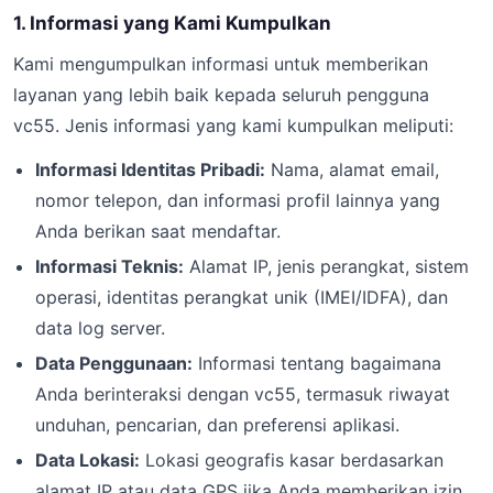
1. Informasi yang Kami Kumpulkan
Kami mengumpulkan informasi untuk memberikan
layanan yang lebih baik kepada seluruh pengguna
vc55. Jenis informasi yang kami kumpulkan meliputi:
Informasi Identitas Pribadi:
Nama, alamat email,
nomor telepon, dan informasi profil lainnya yang
Anda berikan saat mendaftar.
Informasi Teknis:
Alamat IP, jenis perangkat, sistem
operasi, identitas perangkat unik (IMEI/IDFA), dan
data log server.
Data Penggunaan:
Informasi tentang bagaimana
Anda berinteraksi dengan vc55, termasuk riwayat
unduhan, pencarian, dan preferensi aplikasi.
Data Lokasi:
Lokasi geografis kasar berdasarkan
alamat IP atau data GPS jika Anda memberikan izin.