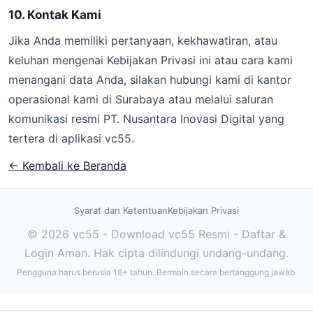
10. Kontak Kami
Jika Anda memiliki pertanyaan, kekhawatiran, atau
keluhan mengenai Kebijakan Privasi ini atau cara kami
menangani data Anda, silakan hubungi kami di kantor
operasional kami di Surabaya atau melalui saluran
komunikasi resmi PT. Nusantara Inovasi Digital yang
tertera di aplikasi vc55.
← Kembali ke Beranda
Syarat dan Ketentuan
Kebijakan Privasi
© 2026 vc55 - Download vc55 Resmi - Daftar &
Login Aman. Hak cipta dilindungi undang-undang.
Pengguna harus berusia 18+ tahun. Bermain secara bertanggung jawab.