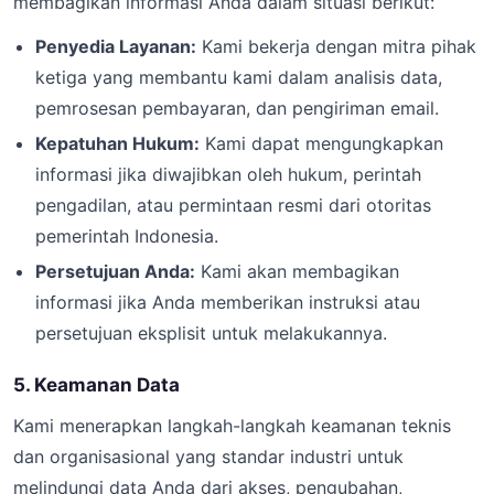
membagikan informasi Anda dalam situasi berikut:
Penyedia Layanan:
Kami bekerja dengan mitra pihak
ketiga yang membantu kami dalam analisis data,
pemrosesan pembayaran, dan pengiriman email.
Kepatuhan Hukum:
Kami dapat mengungkapkan
informasi jika diwajibkan oleh hukum, perintah
pengadilan, atau permintaan resmi dari otoritas
pemerintah Indonesia.
Persetujuan Anda:
Kami akan membagikan
informasi jika Anda memberikan instruksi atau
persetujuan eksplisit untuk melakukannya.
5. Keamanan Data
Kami menerapkan langkah-langkah keamanan teknis
dan organisasional yang standar industri untuk
melindungi data Anda dari akses, pengubahan,