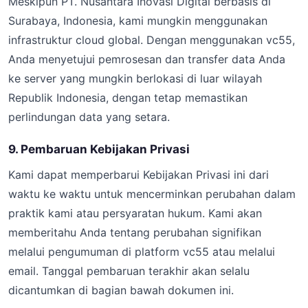
Meskipun PT. Nusantara Inovasi Digital berbasis di
Surabaya, Indonesia, kami mungkin menggunakan
infrastruktur cloud global. Dengan menggunakan vc55,
Anda menyetujui pemrosesan dan transfer data Anda
ke server yang mungkin berlokasi di luar wilayah
Republik Indonesia, dengan tetap memastikan
perlindungan data yang setara.
9. Pembaruan Kebijakan Privasi
Kami dapat memperbarui Kebijakan Privasi ini dari
waktu ke waktu untuk mencerminkan perubahan dalam
praktik kami atau persyaratan hukum. Kami akan
memberitahu Anda tentang perubahan signifikan
melalui pengumuman di platform vc55 atau melalui
email. Tanggal pembaruan terakhir akan selalu
dicantumkan di bagian bawah dokumen ini.