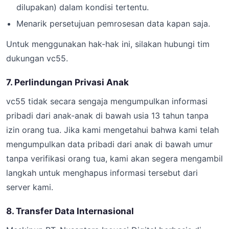
dilupakan) dalam kondisi tertentu.
Menarik persetujuan pemrosesan data kapan saja.
Untuk menggunakan hak-hak ini, silakan hubungi tim
dukungan vc55.
7. Perlindungan Privasi Anak
vc55 tidak secara sengaja mengumpulkan informasi
pribadi dari anak-anak di bawah usia 13 tahun tanpa
izin orang tua. Jika kami mengetahui bahwa kami telah
mengumpulkan data pribadi dari anak di bawah umur
tanpa verifikasi orang tua, kami akan segera mengambil
langkah untuk menghapus informasi tersebut dari
server kami.
8. Transfer Data Internasional