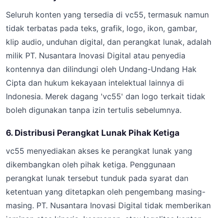
Seluruh konten yang tersedia di vc55, termasuk namun
tidak terbatas pada teks, grafik, logo, ikon, gambar,
klip audio, unduhan digital, dan perangkat lunak, adalah
milik PT. Nusantara Inovasi Digital atau penyedia
kontennya dan dilindungi oleh Undang-Undang Hak
Cipta dan hukum kekayaan intelektual lainnya di
Indonesia. Merek dagang 'vc55' dan logo terkait tidak
boleh digunakan tanpa izin tertulis sebelumnya.
6. Distribusi Perangkat Lunak Pihak Ketiga
vc55 menyediakan akses ke perangkat lunak yang
dikembangkan oleh pihak ketiga. Penggunaan
perangkat lunak tersebut tunduk pada syarat dan
ketentuan yang ditetapkan oleh pengembang masing-
masing. PT. Nusantara Inovasi Digital tidak memberikan