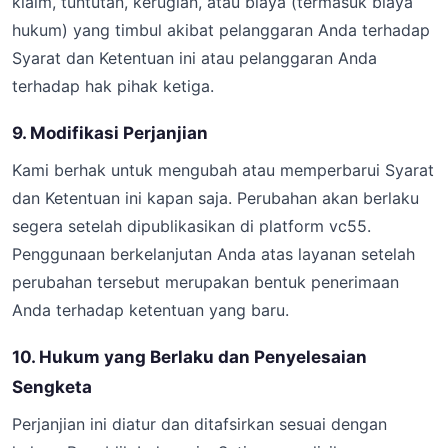
klaim, tuntutan, kerugian, atau biaya (termasuk biaya
hukum) yang timbul akibat pelanggaran Anda terhadap
Syarat dan Ketentuan ini atau pelanggaran Anda
terhadap hak pihak ketiga.
9. Modifikasi Perjanjian
Kami berhak untuk mengubah atau memperbarui Syarat
dan Ketentuan ini kapan saja. Perubahan akan berlaku
segera setelah dipublikasikan di platform vc55.
Penggunaan berkelanjutan Anda atas layanan setelah
perubahan tersebut merupakan bentuk penerimaan
Anda terhadap ketentuan yang baru.
10. Hukum yang Berlaku dan Penyelesaian
Sengketa
Perjanjian ini diatur dan ditafsirkan sesuai dengan