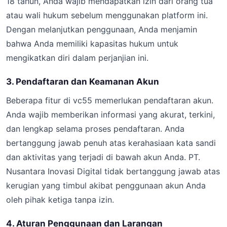
18 tahun, Anda wajib mendapatkan izin dari orang tua
atau wali hukum sebelum menggunakan platform ini.
Dengan melanjutkan penggunaan, Anda menjamin
bahwa Anda memiliki kapasitas hukum untuk
mengikatkan diri dalam perjanjian ini.
3. Pendaftaran dan Keamanan Akun
Beberapa fitur di vc55 memerlukan pendaftaran akun.
Anda wajib memberikan informasi yang akurat, terkini,
dan lengkap selama proses pendaftaran. Anda
bertanggung jawab penuh atas kerahasiaan kata sandi
dan aktivitas yang terjadi di bawah akun Anda. PT.
Nusantara Inovasi Digital tidak bertanggung jawab atas
kerugian yang timbul akibat penggunaan akun Anda
oleh pihak ketiga tanpa izin.
4. Aturan Penggunaan dan Larangan