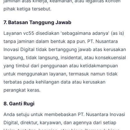
jaminan atas kinerja, keamanan, atau legalitas konten
pihak ketiga tersebut.
7. Batasan Tanggung Jawab
Layanan vc55 disediakan 'sebagaimana adanya' (as is)
tanpa jaminan dalam bentuk apa pun. PT. Nusantara
Inovasi Digital tidak bertanggung jawab atas kerusakan
langsung, tidak langsung, insidental, atau konsekuensial
yang timbul dari penggunaan atau ketidakmampuan
untuk menggunakan layanan, termasuk namun tidak
terbatas pada kehilangan data atau kerusakan
perangkat keras.
8. Ganti Rugi
Anda setuju untuk membebaskan PT. Nusantara Inovasi
Digital, direktur, karyawan, dan agennya dari setiap