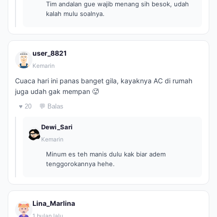
Tim andalan gue wajib menang sih besok, udah
kalah mulu soalnya.
user_8821
Kemarin
Cuaca hari ini panas banget gila, kayaknya AC di rumah
juga udah gak mempan 🥵
♥ 20
💬 Balas
Dewi_Sari
Kemarin
Minum es teh manis dulu kak biar adem
tenggorokannya hehe.
Lina_Marlina
1 bulan lalu