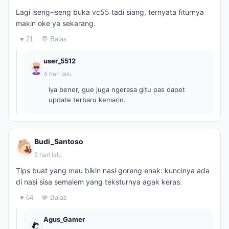
Lagi iseng-iseng buka vc55 tadi siang, ternyata fiturnya
makin oke ya sekarang.
♥ 21
💬 Balas
user_5512
4 hari lalu
Iya bener, gue juga ngerasa gitu pas dapet
update terbaru kemarin.
Budi_Santoso
5 hari lalu
Tips buat yang mau bikin nasi goreng enak: kuncinya ada
di nasi sisa semalem yang teksturnya agak keras.
♥ 64
💬 Balas
Agus_Gamer