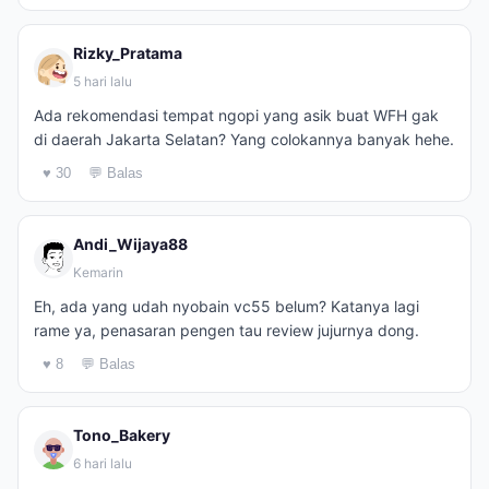
Rizky_Pratama
5 hari lalu
Ada rekomendasi tempat ngopi yang asik buat WFH gak
di daerah Jakarta Selatan? Yang colokannya banyak hehe.
♥ 30
💬 Balas
Andi_Wijaya88
Kemarin
Eh, ada yang udah nyobain vc55 belum? Katanya lagi
rame ya, penasaran pengen tau review jujurnya dong.
♥ 8
💬 Balas
Tono_Bakery
6 hari lalu