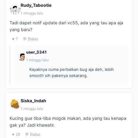
Rudy_Tabootie
1 minggu lalu
Tadi dapet notif update dari vc55, ada yang tau apa aja
yang baru?
♥ 7
💬 Balas
user_3341
1 minggu lalu
Kayaknya cuma perbaikan bug aja deh, lebih
smooth sih pakenya sekarang.
Siska_Indah
1 minggu lalu
Kucing gue tiba-tiba mogok makan, ada yang tau kenapa
gak ya? Jadi khawatir.
♥ 18
💬 Balas