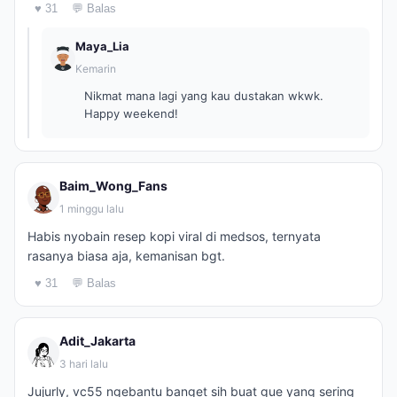
♥ 31
💬 Balas
Maya_Lia
Kemarin
Nikmat mana lagi yang kau dustakan wkwk.
Happy weekend!
Baim_Wong_Fans
1 minggu lalu
Habis nyobain resep kopi viral di medsos, ternyata
rasanya biasa aja, kemanisan bgt.
♥ 31
💬 Balas
Adit_Jakarta
3 hari lalu
Jujurly, vc55 ngebantu banget sih buat gue yang sering