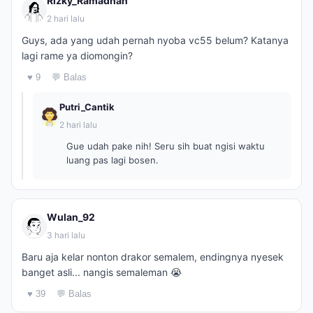
Rizky_Ramadhan
2 hari lalu
Guys, ada yang udah pernah nyoba vc55 belum? Katanya
lagi rame ya diomongin?
♥ 9
💬 Balas
Putri_Cantik
2 hari lalu
Gue udah pake nih! Seru sih buat ngisi waktu
luang pas lagi bosen.
Wulan_92
3 hari lalu
Baru aja kelar nonton drakor semalem, endingnya nyesek
banget asli... nangis semaleman 😭
♥ 39
💬 Balas