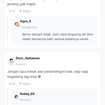
jantung gak kaget.
♥ 67
💬 Balas
Agus_S
1 minggu lalu
Bener banget mbak, dulu saya langsung lari 5km
malah besoknya sakit semua badannya wkwk.
Doni_Setiawan
Kemarin
Jangan lupa besok ada pertandingan bola, siap-siap
begadang lagi kita! ⚽
♥ 55
💬 Balas
Robby_99
Kemarin