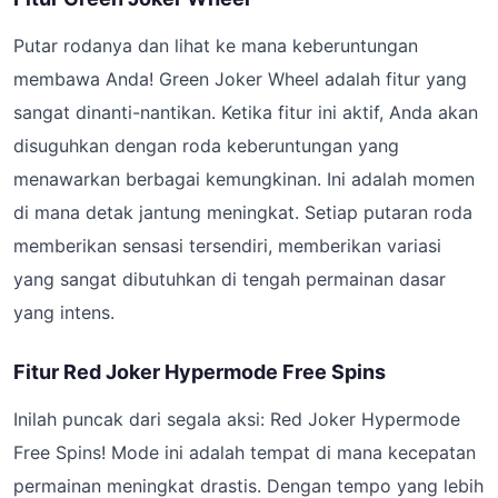
Putar rodanya dan lihat ke mana keberuntungan
membawa Anda! Green Joker Wheel adalah fitur yang
sangat dinanti-nantikan. Ketika fitur ini aktif, Anda akan
disuguhkan dengan roda keberuntungan yang
menawarkan berbagai kemungkinan. Ini adalah momen
di mana detak jantung meningkat. Setiap putaran roda
memberikan sensasi tersendiri, memberikan variasi
yang sangat dibutuhkan di tengah permainan dasar
yang intens.
Fitur Red Joker Hypermode Free Spins
Inilah puncak dari segala aksi: Red Joker Hypermode
Free Spins! Mode ini adalah tempat di mana kecepatan
permainan meningkat drastis. Dengan tempo yang lebih