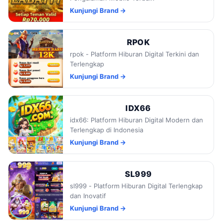
Kunjungi Brand →
RPOK
rpok - Platform Hiburan Digital Terkini dan
Terlengkap
Kunjungi Brand →
IDX66
idx66: Platform Hiburan Digital Modern dan
Terlengkap di Indonesia
Kunjungi Brand →
SL999
sl999 - Platform Hiburan Digital Terlengkap
dan Inovatif
Kunjungi Brand →