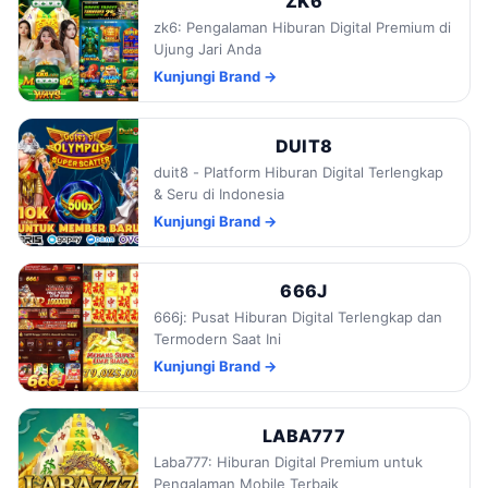
ZK6
zk6: Pengalaman Hiburan Digital Premium di
Ujung Jari Anda
Kunjungi Brand →
DUIT8
duit8 - Platform Hiburan Digital Terlengkap
& Seru di Indonesia
Kunjungi Brand →
666J
666j: Pusat Hiburan Digital Terlengkap dan
Termodern Saat Ini
Kunjungi Brand →
LABA777
Laba777: Hiburan Digital Premium untuk
Pengalaman Mobile Terbaik