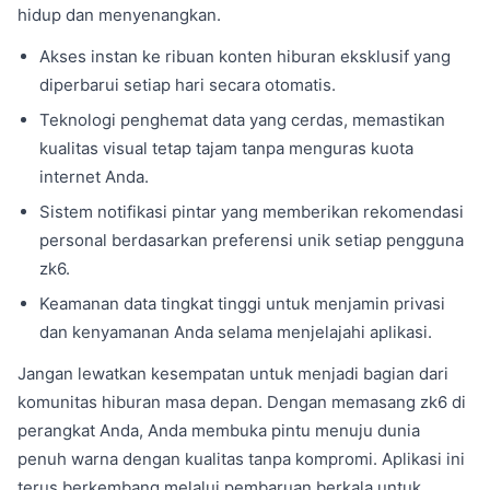
hidup dan menyenangkan.
Akses instan ke ribuan konten hiburan eksklusif yang
diperbarui setiap hari secara otomatis.
Teknologi penghemat data yang cerdas, memastikan
kualitas visual tetap tajam tanpa menguras kuota
internet Anda.
Sistem notifikasi pintar yang memberikan rekomendasi
personal berdasarkan preferensi unik setiap pengguna
zk6.
Keamanan data tingkat tinggi untuk menjamin privasi
dan kenyamanan Anda selama menjelajahi aplikasi.
Jangan lewatkan kesempatan untuk menjadi bagian dari
komunitas hiburan masa depan. Dengan memasang zk6 di
perangkat Anda, Anda membuka pintu menuju dunia
penuh warna dengan kualitas tanpa kompromi. Aplikasi ini
terus berkembang melalui pembaruan berkala untuk