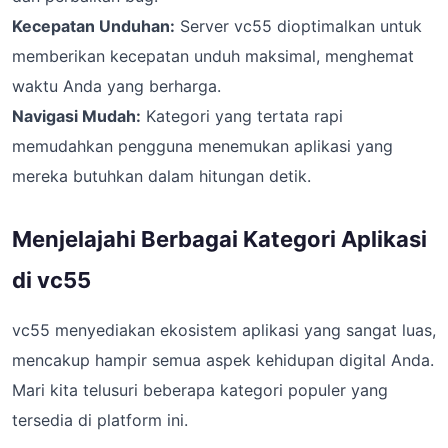
Kecepatan Unduhan:
Server vc55 dioptimalkan untuk
memberikan kecepatan unduh maksimal, menghemat
waktu Anda yang berharga.
Navigasi Mudah:
Kategori yang tertata rapi
memudahkan pengguna menemukan aplikasi yang
mereka butuhkan dalam hitungan detik.
Menjelajahi Berbagai Kategori Aplikasi
di vc55
vc55 menyediakan ekosistem aplikasi yang sangat luas,
mencakup hampir semua aspek kehidupan digital Anda.
Mari kita telusuri beberapa kategori populer yang
tersedia di platform ini.