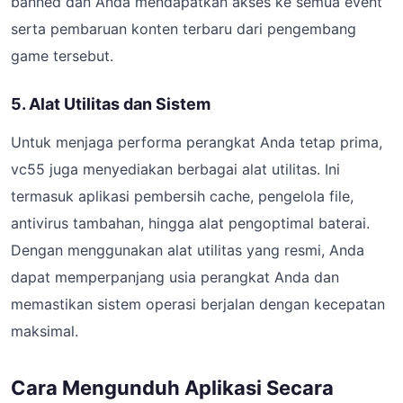
banned dan Anda mendapatkan akses ke semua event
serta pembaruan konten terbaru dari pengembang
game tersebut.
5. Alat Utilitas dan Sistem
Untuk menjaga performa perangkat Anda tetap prima,
vc55 juga menyediakan berbagai alat utilitas. Ini
termasuk aplikasi pembersih cache, pengelola file,
antivirus tambahan, hingga alat pengoptimal baterai.
Dengan menggunakan alat utilitas yang resmi, Anda
dapat memperpanjang usia perangkat Anda dan
memastikan sistem operasi berjalan dengan kecepatan
maksimal.
Cara Mengunduh Aplikasi Secara