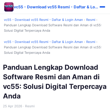
vc55 - Download vc55 Resmi - Daftar & Login Aman
vc55 - Download vc55 Resmi - Daftar & Login Aman
›
Resmi
›
Panduan Lengkap Download Software Resmi dan Aman di vc55:
Solusi Digital Terpercaya Anda
vc55 - Download vc55 Resmi - Daftar & Login Aman
›
Resmi
›
Panduan Lengkap Download Software Resmi dan Aman di vc55:
Solusi Digital Terpercaya Anda
Panduan Lengkap Download
Software Resmi dan Aman di
vc55: Solusi Digital Terpercaya
Anda
25 Apr 2026
· Resmi