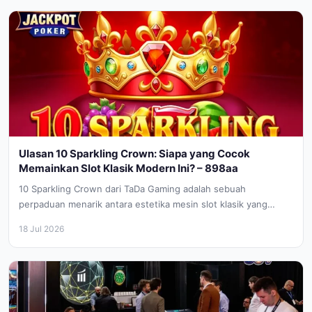
Ulasan 10 Sparkling Crown: Siapa yang Cocok
Memainkan Slot Klasik Modern Ini? – 898aa
10 Sparkling Crown dari TaDa Gaming adalah sebuah
perpaduan menarik antara estetika mesin slot klasik yang
legendaris dengan 898aa mekanisme...
18 Jul 2026