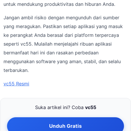
untuk mendukung produktivitas dan hiburan Anda.
Jangan ambil risiko dengan mengunduh dari sumber
yang meragukan. Pastikan setiap aplikasi yang masuk
ke perangkat Anda berasal dari platform terpercaya
seperti vc55. Mulailah menjelajahi ribuan aplikasi
bermanfaat hari ini dan rasakan perbedaan
menggunakan software yang aman, stabil, dan selalu
terbarukan.
vc55 Resmi
Suka artikel ini? Coba
vc55
Unduh Gratis