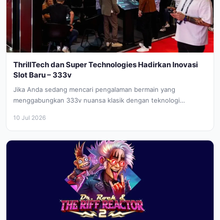
ThrillTech dan Super Technologies Hadirkan Inovasi
Slot Baru – 333v
Jika Anda sedang mencari pengalaman bermain yang
menggabungkan 333v nuansa klasik dengan teknologi
modern, kabar terbaru dari ThrillTech dan Super...
10 Jul 2026