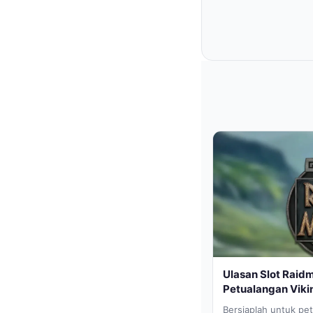
Ulasan Slot Raid
Petualangan Vikin
Bersiaplah untuk pe