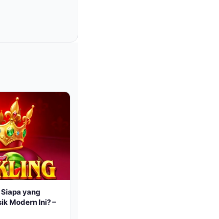
 Siapa yang
ik Modern Ini? –