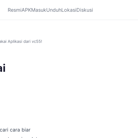
Resmi
APK
Masuk
Unduh
Lokasi
Diskusi
akai Aplikasi dari vc55!
ai
ari cara biar