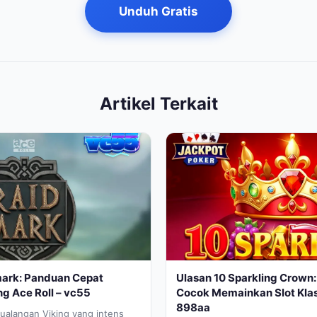
Unduh Gratis
Artikel Terkait
mark: Panduan Cepat
Ulasan 10 Sparkling Crown:
g Ace Roll – vc55
Cocok Memainkan Slot Klas
898aa
tualangan Viking yang intens