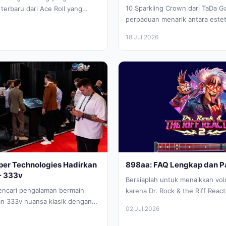
10 Sparkling Crown dari TaDa 
 terbaru dari Ace Roll yang
perpaduan menarik antara esteti
 ke tengah invasi...
yang legendaris dengan 898aa 
18 Jul 2026
uper Technologies Hadirkan
898aa: FAQ Lengkap dan P
 – 333v
Bersiaplah untuk menaikkan vo
encari pengalaman bermain
karena Dr. Rock & the Riff React
 333v nuansa klasik dengan
Dikembangkan oleh TrueLab, slo
02 Jul 2026
bar terbaru dari ThrillTech dan